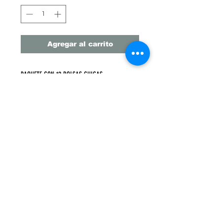
Agregar al carrito
PAQUETE CON 12 BOLSAS CHICAS
4 MODELOS DIFERENTES
MEDIDAS: 23 CM X 18 CM Fuelle 10 CM
PRECIO UNITARIO $21.6 PESOS
Monterrey
, Nuevo León, México
MM DE LLANO #638 Colonia Centro,
Monterrey, N.L.
WhatsApp: 8116177746