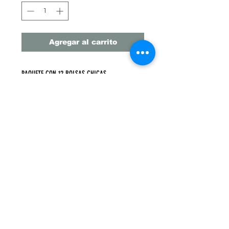
Agregar al carrito
PAQUETE CON 12 BOLSAS CHICAS
4 MODELOS DIFERENTES
MEDIDAS: 23 CM X 18 CM Fuelle 10 CM
PRECIO UNITARIO $17.5 PESOS
Monterrey
, Nuevo León, México
MM DE LLANO #638 Colonia Centro,
Monterrey, N.L.
WhatsApp: 8116177746
mail: papelisimomx@gmail.com