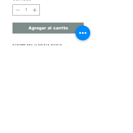
Agregar al carrito
PAQUETE CON 12 BOLSAS CHICAS
4 MODELOS DIFERENTES
MEDIDAS: 23 CM X 18 CM Fuelle 10 CM
PRECIO UNITARIO $17.5 PESOS
Monterrey
, Nuevo León, México
MM DE LLANO #638 Colonia Centro,
Monterrey, N.L.
WhatsApp: 8116177746