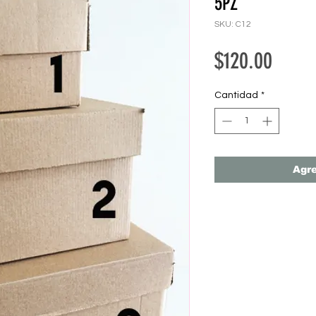
5PZ
SKU: C12
Preci
$120.00
Cantidad
*
Agre