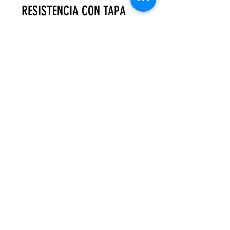
RESISTENCIA CON TAPA
TAMAÑO 30X26X15CM
PAQUETE CON 5 PIEZAS
PRECIO UNITARIO $40
*LAS TAPAS VIENEN
DESARMADAS Y SE PEGAN
DE LAS ORILLAS
Monterrey
, Nuevo León, México
MM DE LLANO #638 Colonia Centro,
Monterrey, N.L.