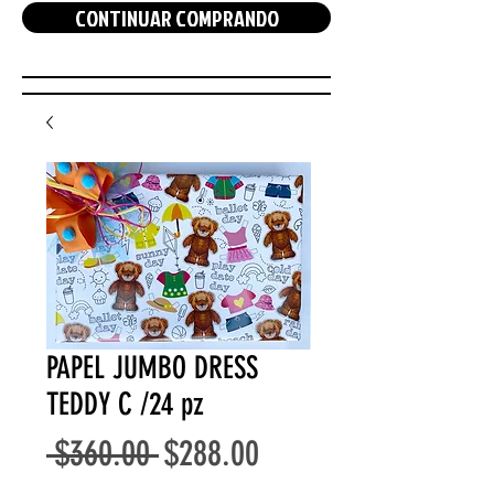
CONTINUAR COMPRANDO
PAPEL JUMBO DRESS
TEDDY C /24 pz
Precio
Precio
 $360.00 
$288.00