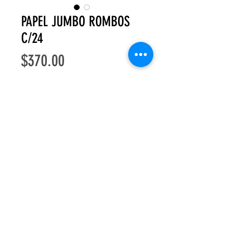
PAPEL JUMBO ROMBOS
C/24
Precio
$370.00
Cantidad
*
Agregar al carrito
Monterrey
, Nuevo León, México
MM DE LLANO #638 Colonia Centro,
Monterrey, N.L.
WhatsApp: 8116177746