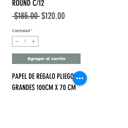
ROUND C/12
Precio
Precio
 $185.00 
$120.00
de
Cantidad
*
oferta
Agregar al carrito
PAPEL DE REGALO PLIEGOS
GRANDES 100CM X 70 CM
C/12 PZ
PAPEL GRUESO
PAQUETE DE 24 PZ