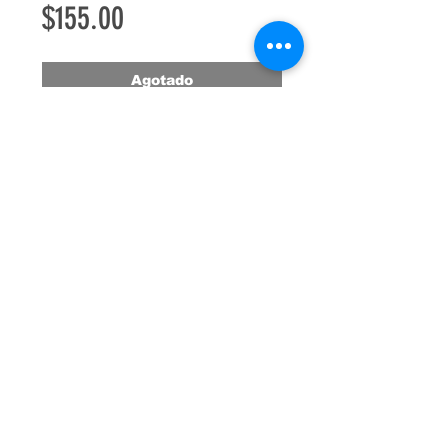
Precio
$155.00
Agotado
PAPEL 70 CM X 50 CM
PRECIO UNITARIO $6.2
Monterrey
, Nuevo León, México
MM DE LLANO #638 Colonia Centro,
Monterrey, N.L.
WhatsApp: 8116177746
mail: papelisimomx@gmail.com
Hecho en México