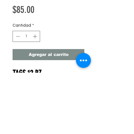
Precio
$85.00
Cantidad
*
Agregar al carrito
TAGS 12 PZ
Precio Unitario = $7 MXN
Cuenta con Orificio para
colgar
Medidas: 5 cm x 16 cm