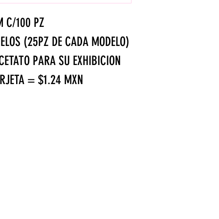
M C/100 PZ
ELOS (25PZ DE CADA MODELO)
CETATO PARA SU EXHIBICION
RJETA = $1.24 MXN
MM DE LLANO #638 Colonia Centro,
Monterrey, N.L.
WhatsApp: 8116177746
mail: papelisimomx@gmail.com
Monterrey
, Nuevo León, México