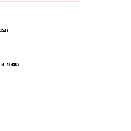
KRAFT
N EL INTERIOR
MM DE LLANO #638 Colonia Centro,
Monterrey, N.L.
WhatsApp: 8116177746
mail: papelisimomx@gmail.com