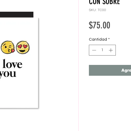
CON SOBRE
SKU: TC00
Precio
$75.00
Cantidad
*
Agre