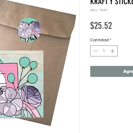
KRAFT Y STICK
SKU: TK47
Precio
$25.52
Cantidad
*
Agre